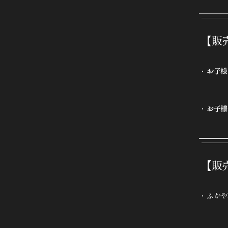
【販
お子様
お子様
【販
ふかや